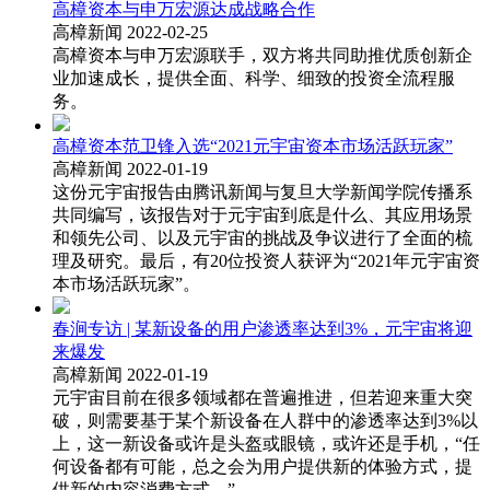
高樟资本与申万宏源达成战略合作
高樟新闻 2022-02-25
高樟资本与申万宏源联手，双方将共同助推优质创新企
业加速成长，提供全面、科学、细致的投资全流程服
务。
高樟资本范卫锋入选“2021元宇宙资本市场活跃玩家”
高樟新闻 2022-01-19
这份元宇宙报告由腾讯新闻与复旦大学新闻学院传播系
共同编写，该报告对于元宇宙到底是什么、其应用场景
和领先公司、以及元宇宙的挑战及争议进行了全面的梳
理及研究。最后，有20位投资人获评为“2021年元宇宙资
本市场活跃玩家”。
春涧专访 | 某新设备的用户渗透率达到3%，元宇宙将迎
来爆发
高樟新闻 2022-01-19
元宇宙目前在很多领域都在普遍推进，但若迎来重大突
破，则需要基于某个新设备在人群中的渗透率达到3%以
上，这一新设备或许是头盔或眼镜，或许还是手机，“任
何设备都有可能，总之会为用户提供新的体验方式，提
供新的内容消费方式。”